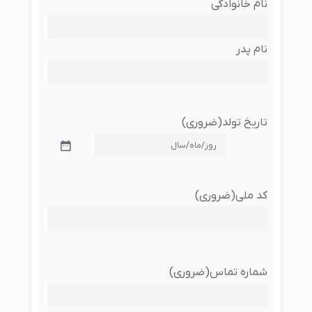
را
نام خانوادگی
وارد
کنید
(ضروری)
نام پدر
تاریخ تولد
(ضروری)
YYYY
slash
MM
slash
کد ملی
(ضروری)
DD
شماره تماس
(ضروری)