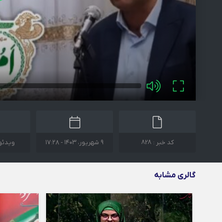
کد خبر : 828
۹ شهریور، ۱۴۰۳ - ۱۷:۲۸
ویدئو 
گالری مشابه