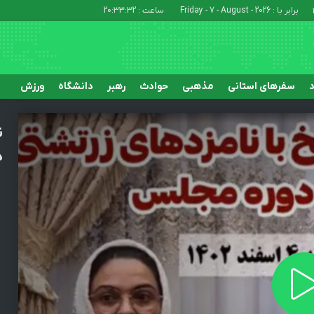
برابر با : Friday - 7 - August - 2026
ساعت :
20:33:33
د
سفرهای استانی
مذهبی
حوادث
رهبر
دانشگاه
ورزش
ن
د