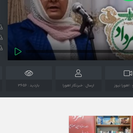
: اهورا نیوز
ارسال :
خبرنگار اهورا
بازدید : 3656