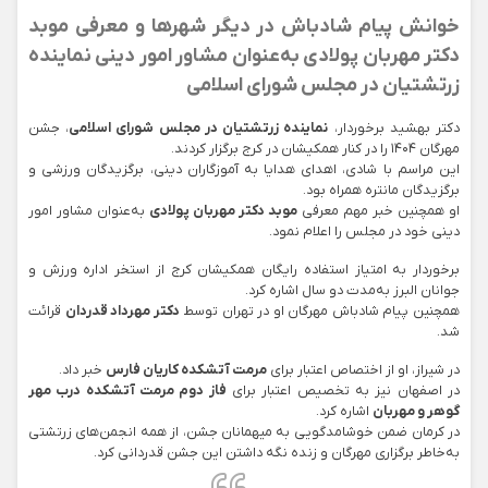
خوانش پیام شادباش در دیگر شهرها و معرفی موبد
دکتر مهربان پولادی به‌عنوان مشاور امور دینی نماینده
زرتشتیان در مجلس شورای اسلامی
دکتر بهشید برخوردار،
نماینده زرتشتیان در مجلس شورای اسلامی
، جشن
مهرگان ۱۴۰۴ را در کنار همکیشان در کرج برگزار کردند.
این مراسم با شادی، اهدای هدایا به آموزگاران دینی، برگزیدگان ورزشی و
برگزیدگان مانتره همراه بود.
او همچنین خبر مهم معرفی
موبد دکتر مهربان پولادی
به‌عنوان مشاور امور
دینی خود در مجلس را اعلام نمود.
برخوردار به امتیاز استفاده رایگان همکیشان کرج از استخر اداره ورزش و
جوانان البرز به‌مدت دو سال اشاره کرد.
همچنین پیام شادباش مهرگان او در تهران توسط
دکتر مهرداد قدردان
قرائت
شد.
در شیراز، او از اختصاص اعتبار برای
مرمت آتشکده کاریان فارس
خبر داد.
در اصفهان نیز به تخصیص اعتبار برای
فاز دوم مرمت آتشکده درب مهر
گوهر و مهربان
اشاره کرد.
در کرمان ضمن خوشامدگویی به میهمانان جشن، از همه انجمن‌های زرتشتی
به‌خاطر برگزاری مهرگان و زنده نگه داشتن این جشن قدردانی کرد.