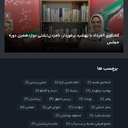
گفتگوی اامرداد با بهشید برخوردار، نامزد زرتشتی دوازدهمین دوره
لس
مجلس
ن
برچسب ها
اسماعیل هنیه
(1)
امام خمینی (ره)
(1)
ایمنی زیستی
(1)
بهشید برخوردار
(7)
بیانیه
(1)
دیدار و گفتگو
(1)
رهبر
(1)
رویداد
(1)
رییس جمهور
(4)
زرتشتیان
(2)
سفر استانی
(1)
شهادت
(2)
شورای ملی
(1)
مجلس
(5)
مراسم تنفیذ
(1)
مسعود پزشکیان
(2)
منابع طبیعی، محیط زیست و آب
(2)
نماینده زرتشتیان
(2)