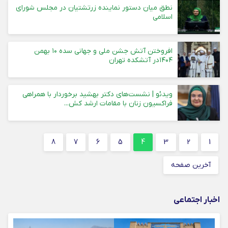
نطق میان دستور نماینده زرتشتیان در مجلس شورای
اسلامی
افروختن آتش جشن ملی و جهانی سده ۱۰ بهمن
۱۴۰۴در آتشکده تهران
ویدئو | نشست‌های دکتر بهشید برخوردار با همراهی
فراکسیون زنان با مقامات ارشد کش...
8
7
6
5
4
3
2
1
آخرین صفحه
اخبار اجتماعی